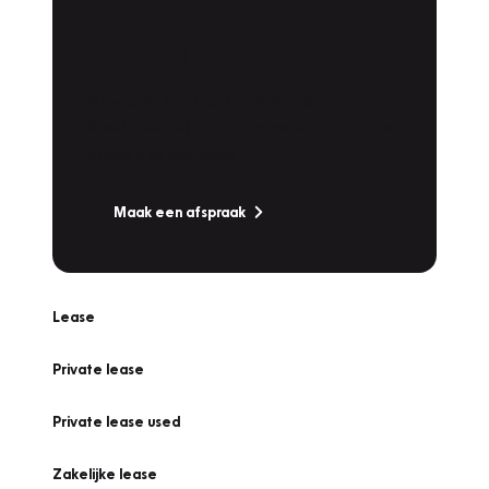
Plan een
Werkplaatsafspraak
Is uw auto toe aan Onderhoud,
Bandenwissel of een Vakantiecheck? Plan
online een afspraak!
Maak een afspraak
Lease
Private lease
Private lease used
Zakelijke lease