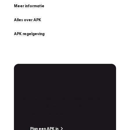
Meer informatie
Alles over APK
APK regelgeving
APK Keuring bij
Vakgarage!
Is het weer tijd voor de jaarlijkse APK? Ga
snel naar Vakgarage bij u in de buurt, en ga
zonder zorgen de weg op!
Plan een APK in