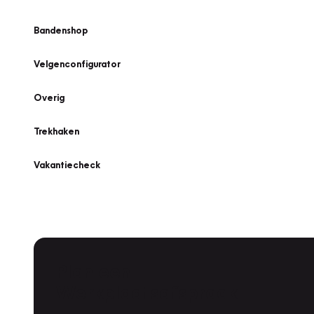
Bandenshop
Velgenconfigurator
Overig
Trekhaken
Vakantiecheck
Plan een
Werkplaatsafspraak