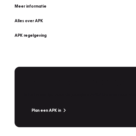
Meer informatie
Alles over APK
APK regelgeving
APK Keuring bij Vakgarage!
Is het weer tijd voor de jaarlijkse APK? Ga snel naar V
Plan een APK in