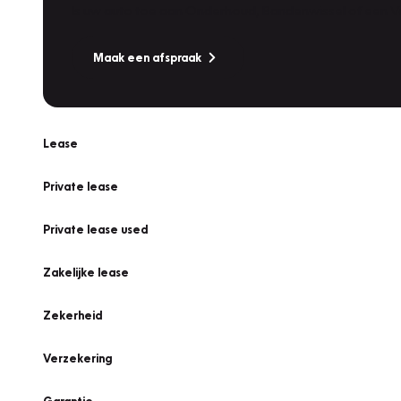
Is uw auto toe aan Onderhoud, Bandenwissel of een Va
Maak een afspraak
Lease
Private lease
Private lease used
Zakelijke lease
Zekerheid
Verzekering