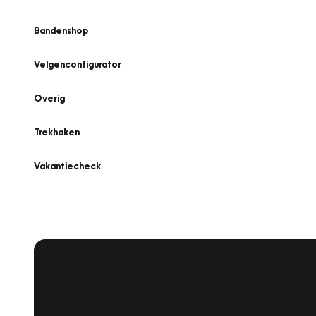
Bandenshop
Velgenconfigurator
Overig
Trekhaken
Vakantiecheck
Plan een
Werkplaatsafspraak