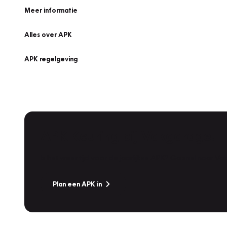
Meer informatie
Alles over APK
APK regelgeving
APK Keuring bij Vakgarage!
Is het weer tijd voor de jaarlijkse APK? Ga snel naar V
Plan een APK in