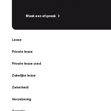
Is uw auto toe aan Onderhoud, Bandenwissel of een Va
Maak een afspraak
Lease
Private lease
Private lease used
Zakelijke lease
Zekerheid
Verzekering