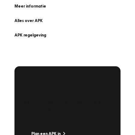
Meer informatie
Alles over APK
APK regelgeving
APK Keuring bij
Vakgarage!
Is het weer tijd voor de jaarlijkse APK? Ga
snel naar Vakgarage bij u in de buurt, en ga
zonder zorgen de weg op!
Plan een APK in