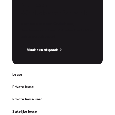
Plan een
Werkplaatsafspraak
Is uw auto toe aan Onderhoud,
Bandenwissel of een Vakantiecheck? Plan
online een afspraak!
Maak een afspraak
Lease
Private lease
Private lease used
Zakelijke lease