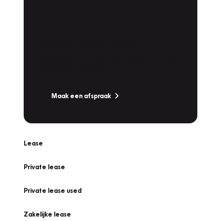
Plan een
Werkplaatsafspraak
Is uw auto toe aan Onderhoud,
Bandenwissel of een Vakantiecheck? Plan
online een afspraak!
Maak een afspraak
Lease
Private lease
Private lease used
Zakelijke lease