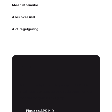
Meer informatie
Alles over APK
APK regelgeving
APK Keuring bij
Vakgarage!
Is het weer tijd voor de jaarlijkse APK? Ga
snel naar Vakgarage bij u in de buurt, en ga
zonder zorgen de weg op!
Plan een APK in