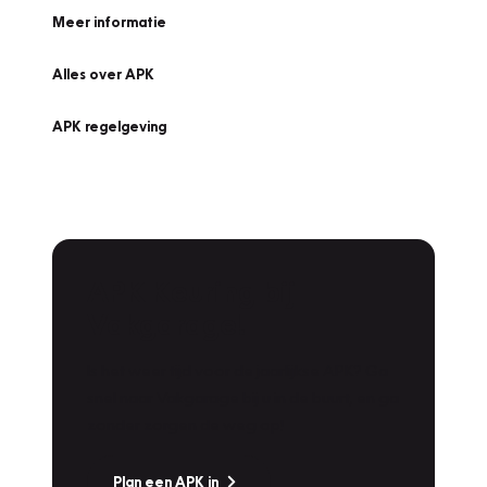
Meer informatie
Alles over APK
APK regelgeving
APK Keuring bij
Vakgarage!
Is het weer tijd voor de jaarlijkse APK? Ga
snel naar Vakgarage bij u in de buurt, en ga
zonder zorgen de weg op!
Plan een APK in