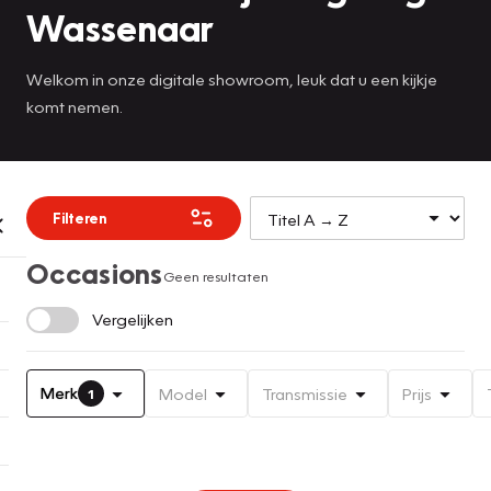
Wassenaar
Welkom in onze digitale showroom, leuk dat u een kijkje
komt nemen.
Filteren
Occasions
Geen resultaten
Vergelijken
Merk
Model
Transmissie
Prijs
1