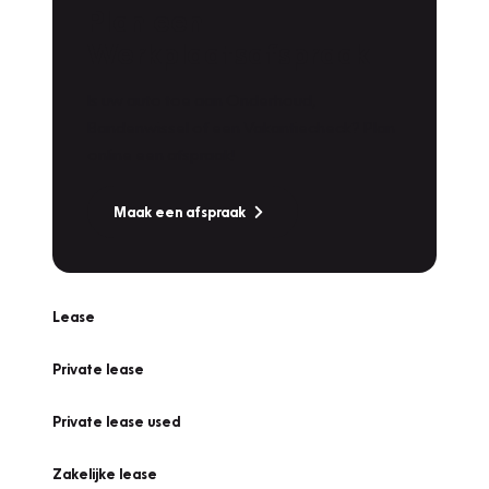
Plan een
Werkplaatsafspraak
Is uw auto toe aan Onderhoud,
Bandenwissel of een Vakantiecheck? Plan
online een afspraak!
Maak een afspraak
Lease
Private lease
Private lease used
Zakelijke lease