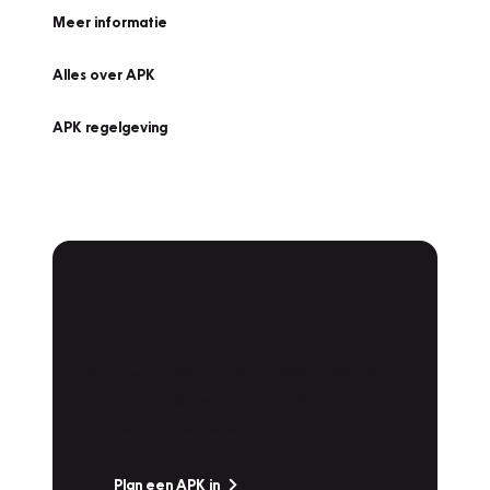
Meer informatie
Alles over APK
APK regelgeving
APK Keuring bij
Vakgarage!
Is het weer tijd voor de jaarlijkse APK? Ga
snel naar Vakgarage bij u in de buurt, en ga
zonder zorgen de weg op!
Plan een APK in