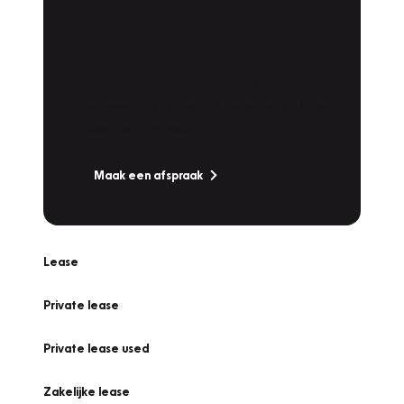
Plan een
Werkplaatsafspraak
Is uw auto toe aan Onderhoud,
Bandenwissel of een Vakantiecheck? Plan
online een afspraak!
Maak een afspraak
Lease
Private lease
Private lease used
Zakelijke lease